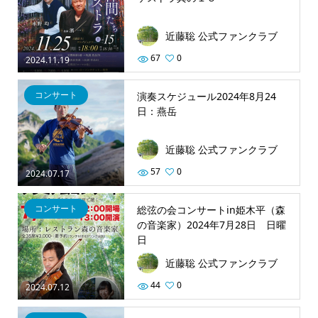
近藤聡 公式ファンクラブ
67
0
2024.11.19
コンサート
演奏スケジュール2024年8月24
日：燕岳
近藤聡 公式ファンクラブ
57
0
2024.07.17
コンサート
総弦の会コンサートin姫木平（森
の音楽家）2024年7月28日 日曜
日
近藤聡 公式ファンクラブ
44
0
2024.07.12