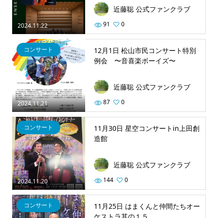
近藤聡 公式ファンクラブ
91
0
2024.11.22
コンサート
12月1日 松山市民コンサート特別
例会 〜音喜楽ボーイズ〜
近藤聡 公式ファンクラブ
87
0
2024.11.21
コンサート
11月30日 星空コンサートin上田創
造館
近藤聡 公式ファンクラブ
144
0
2024.11.20
コンサート
11月25日 はまくんと仲間たちオー
ケストラ其の１５