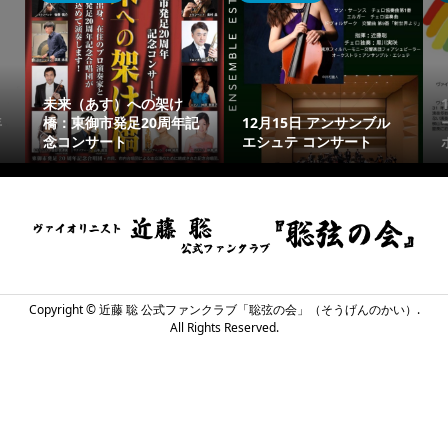
未来（あす）への架け
年
橋：東御市発足20周年記
12月15日 アンサンブル
念コンサート
エシュテ コンサート
Copyright ©
近藤 聡 公式ファンクラブ「聡弦の会」（そうげんのかい）.
All Rights Reserved.