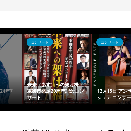
コンサート
コンサート
未来（あす）への架け橋：
24年7
東御市発足20周年記念コン
12月15日 アン
サート
シュテ コンサ