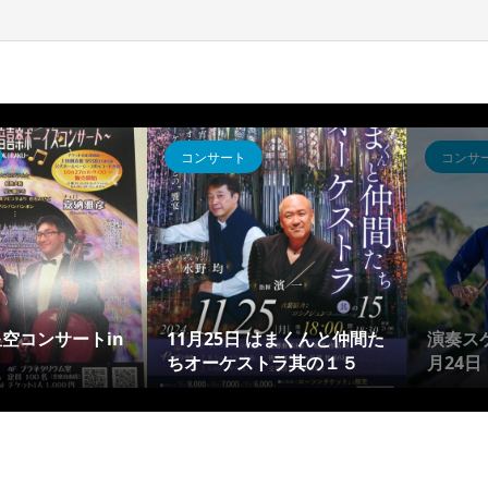
コンサート
コンサ
 星空コンサートin
11月25日 はまくんと仲間た
演奏スケ
ちオーケストラ其の１５
月24日