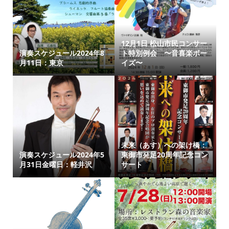
12月1日 松山市民コンサー
演奏スケジュール2024年8
ト特別例会 〜音喜楽ボー
月11日：東京
イズ〜
未来（あす）への架け橋：
演奏スケジュール2024年5
東御市発足20周年記念コン
月31日金曜日：軽井沢
サート