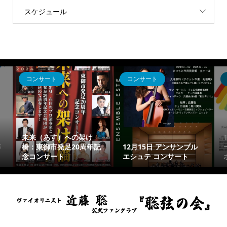
スケジュール
コンサート
コンサート
未来（あす）への架け
年
橋：東御市発足20周年記
12月15日 アンサンブル
念コンサート
エシュテ コンサート