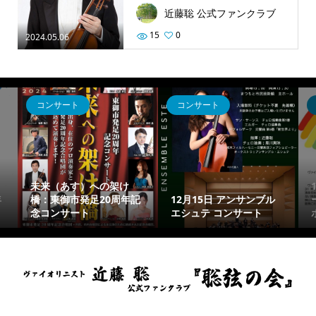
近藤聡 公式ファンクラブ
15
0
2024.05.06
コンサート
コンサート
未来（あす）への架け
年
橋：東御市発足20周年記
12月15日 アンサンブル
念コンサート
エシュテ コンサート